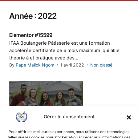
Année :
2022
Elementor #15599
IFAA Boulangerie Pâtisserie est une formation
accélérée certifiante de 6 mois maximum ,qui allie
théorie à et pratique avec des...
By
Pape Malick Ngom
1 avril 2022
Non classé
Gérer le consentement
Le Campus
Pour offrir les meilleures expériences, nous utilisons des technologies
L’IFAA vous accueille à la Cité SIPRES 2 sur la VDN en
telles que les cookies pour stocker et/ou accéder aux informations des