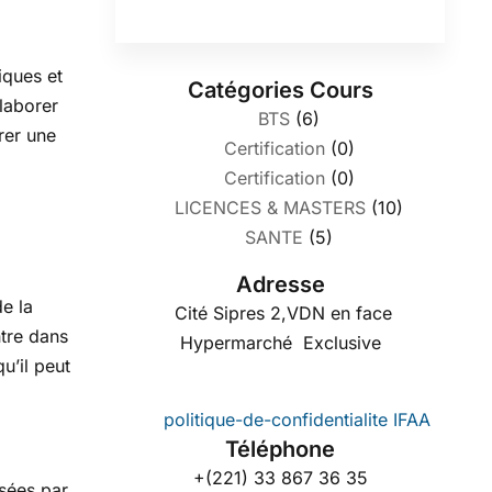
iques et
Catégories Cours
élaborer
BTS
(6)
rer une
Certification
(0)
Certification
(0)
LICENCES & MASTERS
(10)
SANTE
(5)
Adresse
e la
Cité Sipres 2,VDN en face
ntre dans
Hypermarché Exclusive
u’il peut
politique-de-confidentialite IFAA
Téléphone
+(221) 33 867 36 35
isées par