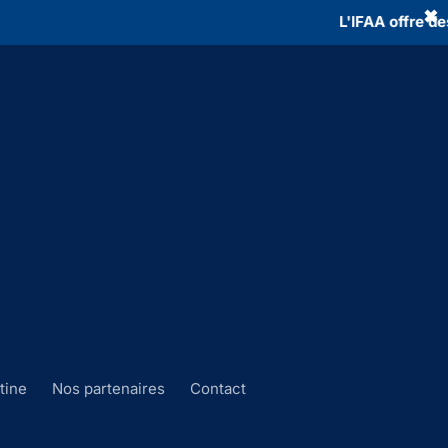
✖
L'IFAA offre des bourse
tine
Nos partenaires
Contact