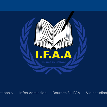
ations
Infos Admission
Bourses à l’IFAA
Vie estudian