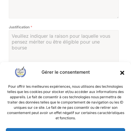
Justification
*
Gérer le consentement
Etes vous déjà inscrit à IFAA ?
*
Pour offrir les meilleures expériences, nous utilisons des technologies
OUI
telles que les cookies pour stocker et/ou accéder aux informations des
appareils. Le fait de consentir à ces technologies nous permettra de
NON
traiter des données telles que le comportement de navigation ou les ID
uniques sur ce site. Le fait de ne pas consentir ou de retirer son
Si oui, indiquer votre classe actuelle; Si non mettez votre
consentement peut avoir un effet négatif sur certaines caractéristiques
établissement d'origine
*
et fonctions.