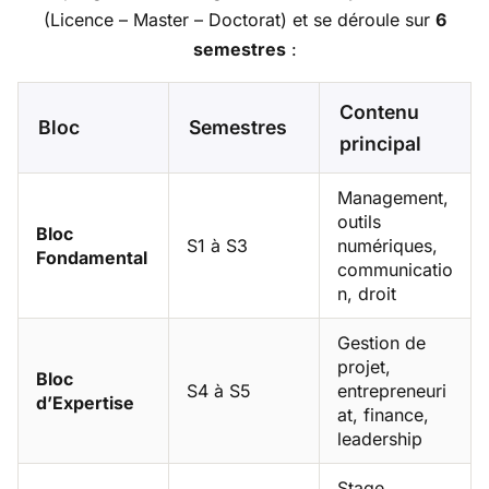
(Licence – Master – Doctorat) et se déroule sur
6
semestres
:
Contenu
Bloc
Semestres
principal
Management,
outils
Bloc
S1 à S3
numériques,
Fondamental
communicatio
n, droit
Gestion de
projet,
Bloc
S4 à S5
entrepreneuri
d’Expertise
at, finance,
leadership
Stage,