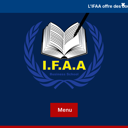
✖
L'IFAA offre des bourses à
Menu