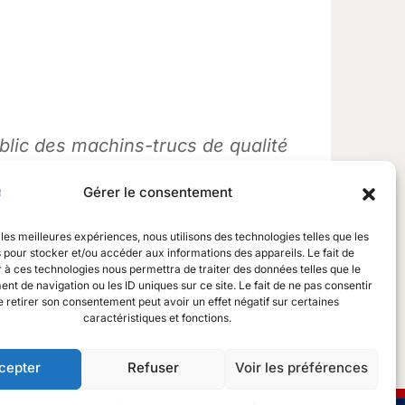
blic des machins-trucs de qualité
23 Machin Truc emploie 2 000
Gérer le consentement
munauté bouzemontoise.
 les meilleures expériences, nous utilisons des technologies telles que les
 pour stocker et/ou accéder aux informations des appareils. Le fait de
 à ces technologies nous permettra de traiter des données telles que le
t de navigation ou les ID uniques sur ce site. Le fait de ne pas consentir
 de bord
pour supprimer cette page et
e retirer son consentement peut avoir un effet négatif sur certaines
caractéristiques et fonctions.
cepter
Refuser
Voir les préférences